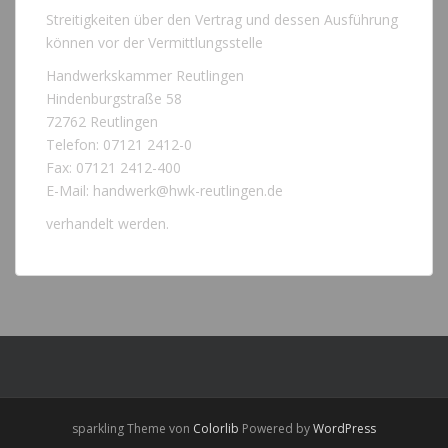
Streitigkeiten über den Vertrag und dessen Ausführung
können vor der Vermittlungsstelle
Handwerkskammer Reutlingen
Hindenburgstraße 58
72762 Reutlingen
Telefon: 07121 2412-0
Fax: 07121 2412-400
E-Mail: handwerk@hwk-reutlingen.de
verhandelt werden.
sparkling Theme von
Colorlib
Powered by
WordPress