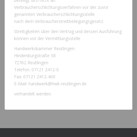
beteiligt sich nicht an
Verbraucherschlichtungsverfahren vor der zuvor
genannten Verbraucherschlichtungsstelle
nach dem Verbraucherstreitbeilegungsgesetz.
Streitigkeiten über den Vertrag und dessen Ausführung
können vor der Vermittlungsstelle
Handwerkskammer Reutlingen
Hindenburgstraße 58
72762 Reutlingen
Telefon: 07121 2412-0
Fax: 07121 2412-400
E-Mail: handwerk@hwk-reutlingen.de
verhandelt werden.