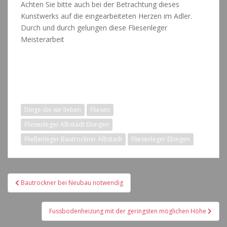
Achten Sie bitte auch bei der Betrachtung dieses
Kunstwerks auf die eingearbeiteten Herzen im Adler.
Durch und durch gelungen diese Fliesenleger
Meisterarbeit
Fließenleger Bautrockner
Albstadt
Dinge die wir lieben
Fliesen
Fliesenleger Albstadt Ebingen
Fließenleger Bautrockner Albstadt
Fliesenleger Ebingen
Beitragsnavigation
Bautrockner bei Neubau notwendig
Fussbodenheizung mit der geringsten möglichen Höhe