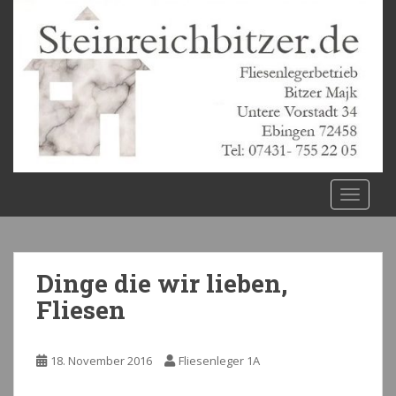
S
k
i
p
t
o
m
a
i
n
TOGGLE
c
o
n
t
Dinge die wir lieben,
e
Fliesen
n
t
18. November 2016
Fliesenleger 1A