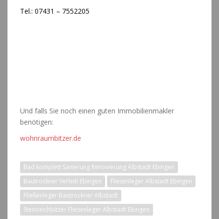
Tel.: 07431 – 7552205
Fließenleger Bautrockner Albstadt
Keine Angst vor nicht perfekten Bildern,aber vor
schlecht gefliesten Badezimmern,Fliesenleger Albstadt
Ebingen,Fliesen Balingen,Bautrocknerverleih
Ebingen,Fliesen verlegen Albstadt Ebingen,guter
Fliesenleger,Fliesen Balingen Ebingen Reutlingen
Hechingen.Bad komplett Sanierung Renovierung
Albstadt Ebingen
Und falls Sie noch einen guten Immobilienmakler
benötigen:
wohnraumbitzer.de
Fließenleger Bautrockner Albstadt
Bad komplett Sanierung Renovierung Albstadt Ebingen
Bautrockner Verleih Ebingen
Fliesenleger Albstadt Ebingen
Fließenleger Bautrockner Albstadt
Steinreichbitzer Fliesenleger Albstadt Ebingen